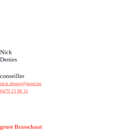
Nick
Denies
conseiller
nick.denies@grust.be
0479 23 88 31
grust Brasschaat