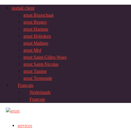
portail client
grust Brasschaat
grust Bruges
grust Hamme
grust Hoboken
grust Malines
grust Mol
grust Saint-Gilles-Waes
grust Saint-Nicolas
grust Tamise
grust Termonde
Français
Nederlands
Français
services